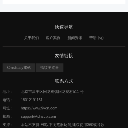
快速导航
关于我们
客户案例
新闻资讯
帮助中心
友情链接
CmsEasy建站
指纹浏览器
联系方式
地址：
北京市昌平区回龙观镇回龙观村511 号
电话：
18012191151
网址：
https://www.9ycn.com
邮箱：
support@idnscp.com
支持：
本站不支持IE9以下浏览器访问,建议使用360或谷歌