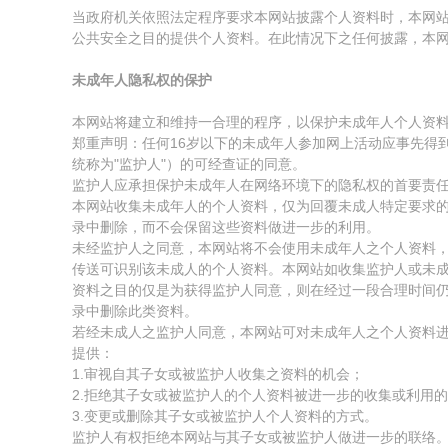
当政府机关依照法定程序要求本网站披露个人资料时，本网
公共安全之目的提供个人资料。在此情况下之任何披露，本
未成年人隐私权的保护
本网站将建立和维持一合理的程序，以保护未成年人个人资
郑重声明：任何16岁以下的未成年人参加网上活动应事先得
统称为"监护人"）的可经查证的同意。
监护人应承担保护未成年人在网络环境下的隐私权的首要责
本网站收集未成年人的个人资料，仅为回覆未成人特定要求
录中删除，而不会保留这些资料做进一步的利用。
未经监护人之同意，本网站将不会使用未成年人之个人资料
传送可识别该未成人的个人资料。本网站如收集监护人或未
资料之目的仅是为获得监护人同意，则在经过一段合理时间
录中删除此类资料。
若经未成人之监护人同意，本网站可对未成年人之个人资料
提供：
1.审视自其子女或被监护人收集之资料的机会；
2.拒绝其子女或被监护人的个人资料被进一步的收集或利用
3.变更或删除其子女或被监护人个人资料的方式。
监护人有权拒绝本网站与其子女或被监护人做进一步的联络