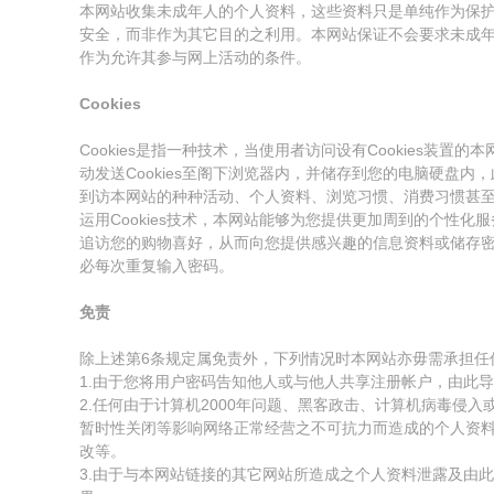
本网站收集未成年人的个人资料，这些资料只是单纯作为保
安全，而非作为其它目的之利用。本网站保证不会要求未成
作为允许其参与网上活动的条件。
Cookies
Cookies是指一种技术，当使用者访问设有Cookies装置
动发送Cookies至阁下浏览器内，并储存到您的电脑硬盘内，此
到访本网站的种种活动、个人资料、浏览习惯、消费习惯甚
运用Cookies技术，本网站能够为您提供更加周到的个性化服务
追访您的购物喜好，从而向您提供感兴趣的信息资料或储存
必每次重复输入密码。
免责
除上述第6条规定属免责外，下列情况时本网站亦毋需承担任
1.由于您将用户密码告知他人或与他人共享注册帐户，由此
2.任何由于计算机2000年问题、黑客政击、计算机病毒侵
暂时性关闭等影响网络正常经营之不可抗力而造成的个人资
改等。
3.由于与本网站链接的其它网站所造成之个人资料泄露及由