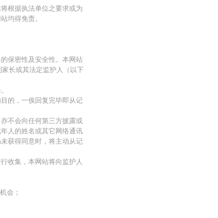
站将根据执法单位之要求或为
网站均得免责。
料的保密性及安全性。本网站
到家长或其法定监护人（以下
任。
的目的，一俟回复完毕即从记
，亦不会向任何第三方披露或
成年人的姓名或其它网络通讯
仍未获得同意时，将主动从记
进行收集，本网站将向监护人
的机会；
。