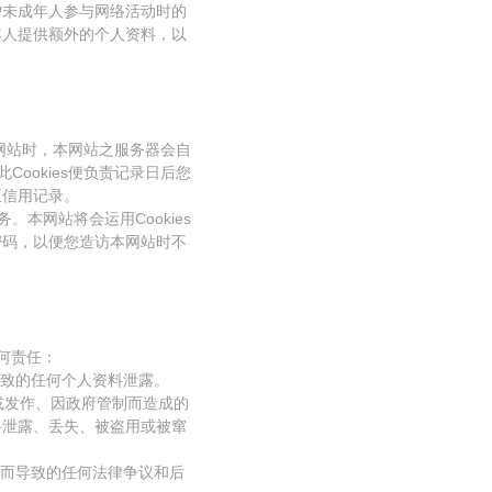
护未成年人参与网络活动时的
年人提供额外的个人资料，以
的本网站时，本网站之服务器会自
Cookies便负责记录日后您
至信用记录。
。本网站将会运用Cookies
密码，以便您造访本网站时不
何责任：
导致的任何个人资料泄露。
入或发作、因政府管制而造成的
料泄露、丢失、被盗用或被窜
此而导致的任何法律争议和后