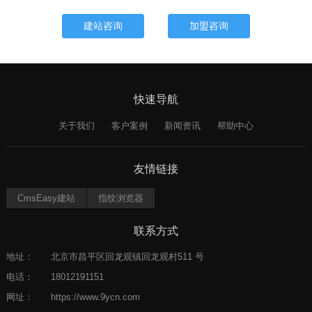
建站咨询
加盟咨询
快速导航
关于我们
客户案例
新闻资讯
帮助中心
友情链接
CmsEasy建站
指纹浏览器
联系方式
地址：
北京市昌平区回龙观镇回龙观村511 号
电话：
18012191151
网址：
https://www.9ycn.com